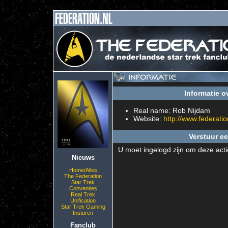
Informatie o
Real name: Rob Nijdam
Website:
http://www.federatio
Verstuur ee
U moet ingelogd zijn om deze acti
Nieuws
Home/Alles
The Federation
Star Trek
Conventies
Real Trek
Unification
Star Trek Gaming
Insturen
Fanclub