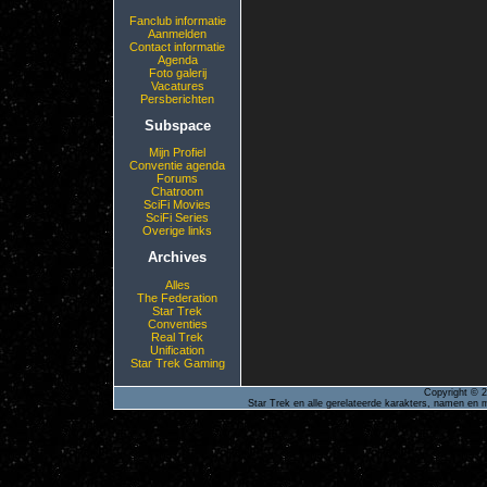
Fanclub informatie
Aanmelden
Contact informatie
Agenda
Foto galerij
Vacatures
Persberichten
Subspace
Mijn Profiel
Conventie agenda
Forums
Chatroom
SciFi Movies
SciFi Series
Overige links
Archives
Alles
The Federation
Star Trek
Conventies
Real Trek
Unification
Star Trek Gaming
Copyright © 2
Star Trek en alle gerelateerde karakters, namen en m