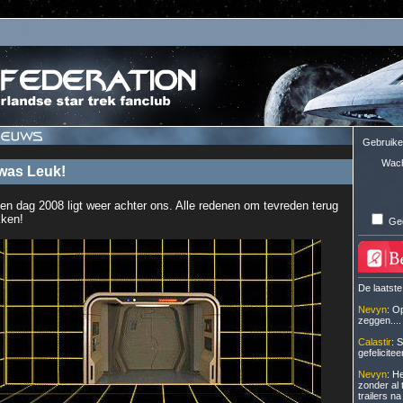
Gebruik
Wac
was Leuk!
en dag 2008 ligt weer achter ons. Alle redenen om tevreden terug
kken!
Ge
De laatste
Nevyn
: O
zeggen....
Calastir
: 
gefelicitee
Nevyn
: H
zonder al 
trailers na