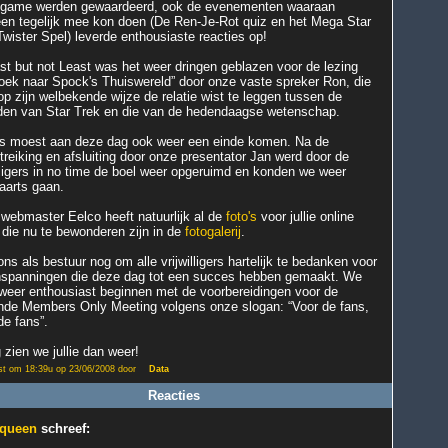
game werden gewaardeerd, ook de evenementen waaraan
een tegelijk mee kon doen (De Ren-Je-Rot quiz en het Mega Star
Twister Spel) leverde enthousiaste reacties op!
st but not Least was het weer dringen geblazen voor de lezing
oek naar Spock's Thuiswereld” door onze vaste spreker Ron, die
op zijn welbekende wijze de relatie wist te leggen tussen de
den van Star Trek en die van de hedendaagse wetenschap.
s moest aan deze dag ook weer een einde komen. Na de
itreiking en afsluiting door onze presentator Jan werd door de
illigers in no time de boel weer opgeruimd en konden we weer
aarts gaan.
webmaster Eelco heeft natuurlijk al de
foto's
voor jullie online
 die nu te bewonderen zijn in de
fotogalerij
.
ns als bestuur nog om alle vrijwilligers hartelijk te bedanken voor
nspanningen die deze dag tot een succes hebben gemaakt. We
weer enthousiast beginnen met de voorbereidingen voor de
nde Members Only Meeting volgens onze slogan: “Voor de fans,
de fans”.
 zien we jullie dan weer!
st om 18:39u op 23/06/2008 door
Data
Reacties
 queen
schreef: