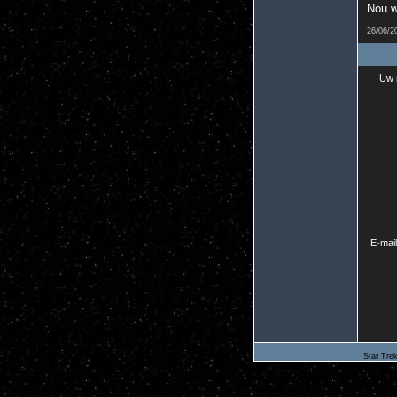
Nou w
26/06/2
Uw 
E-mai
Star Trek