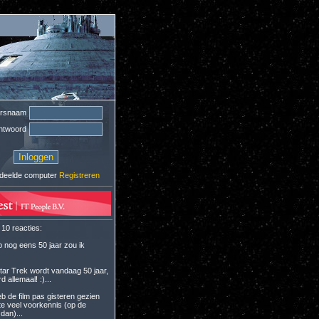
ersnaam
htwoord
deelde computer
Registreren
 10 reacties:
p nog eens 50 jaar zou ik
Star Trek wordt vandaag 50 jaar,
rd allemaal! :)...
eb de film pas gisteren gezien
te veel voorkennis (op de
 dan)...