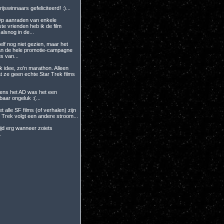
rijswinnaars gefeliciteerd! :)...
Op aanraden van enkele
te vrienden heb ik de film
lsnog in de...
Zelf nog niet gezien, maar het
an de hele promotie-campagne
s van...
k idee, zo'n marathon. Alleen
 ze geen echte Star Trek films
gens het AD was het een
aar ongeluk :(...
et alle SF films (of verhalen) zijn
ar Trek volgt een andere stroom...
ltijd erg wanneer zoiets
.