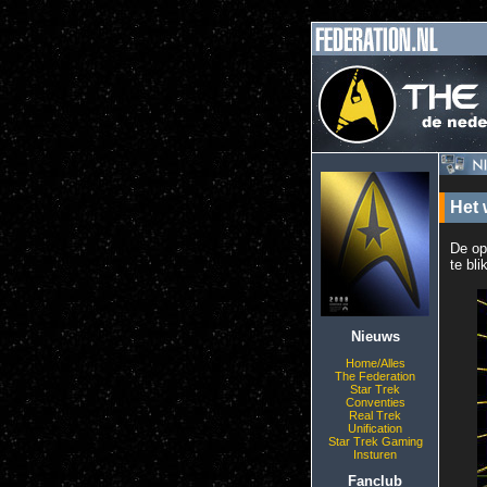
Het 
De op
te bli
Nieuws
Home/Alles
The Federation
Star Trek
Conventies
Real Trek
Unification
Star Trek Gaming
Insturen
Fanclub