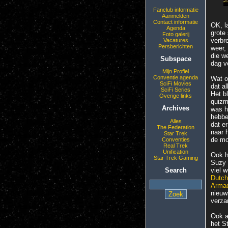
Fanclub informatie
Aanmelden
Contact informatie
OK, l
Agenda
grote
Foto galerij
verbr
Vacatures
Persberichten
weer, 
die w
Subspace
dag v
Mijn Profiel
Conventie agenda
Wat o
SciFi Movies
dat al
SciFi Series
Het b
Overige links
quizm
Archives
was h
hebbe
Alles
dat er
The Federation
naar 
Star Trek
de mo
Conventies
Real Trek
Unification
Ook he
Star Trek Gaming
Suzy 
Search
viel 
Dutch
Arma
nieuw
verzam
Ook a
het S