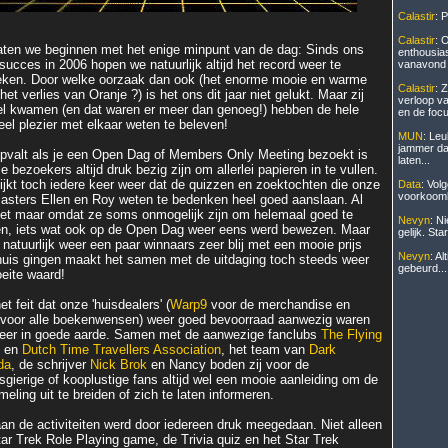
Calastir
: P
Calastir
: 
aten we beginnen met het enige minpunt van de dag: Sinds ons
enthousias
 succes in 2006 hopen we natuurlijk altijd het record weer te
vanavond a
eken. Door welke oorzaak dan ook (het enorme mooie en warme
Calastir
: 
het verlies van Oranje ?) is het ons dit jaar niet gelukt. Maar zij
verloop v
el kwamen (en dat waren er meer dan genoeg!) hebben de hele
en de focu
eel plezier met elkaar weten te beleven!
MUN
: Leu
jammer dat
pvalt als je een Open Dag of Members Only Meeting bezoekt is
laten...
le bezoekers altijd druk bezig zijn om allerlei papieren in te vullen.
lijkt toch iedere keer weer dat de quizzen en zoektochten die onze
Data
: Vol
voorkoomb
asters Ellen en Roy weten te bedenken heel goed aanslaan. Al
et maar omdat ze soms onmogelijk zijn om helemaal goed te
Nevyn
: Ni
n, iets wat ook op de Open Dag weer eens werd bewezen. Maar
gelijk. St
 natuurlijk weer een paar winnaars zeer blij met een mooie prijs
Nevyn
: A
huis gingen maakt het samen met de uitdaging toch steeds weer
gebeurd...
eite waard!
t feit dat onze 'huisdealers' (
Warp9
voor de merchandise en
voor alle boekenwensen) weer goed bevoorraad aanwezig waren
weer in goede aarde. Samen met de aanwezige fanclubs
The Flying
en
Dutch Time Travellers Association
, het team van
Dark
da
, de schrijver
Nick Brok
en Nancy boden zij voor de
sgierige of kooplustige fans altijd wel een mooie aanleiding om de
eling uit te breiden of zich te laten informeren.
an de activiteiten werd door iedereen druk meegedaan. Niet alleen
tar Trek Role Playing game, de Trivia quiz en het Star Trek