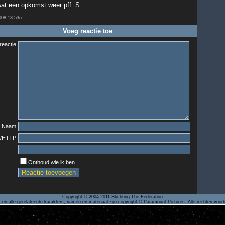
at een opkomst weer pff :S
008 13:53u
Voeg reactie toe
reactie
Naam
l/HTTP
Onthoud wie ik ben
Copyright © 2004-2011 Stichting The Federation
 en alle gerelateerde karakters, namen en materiaal zijn copyright © Paramount Pictures. Alle rechten voo