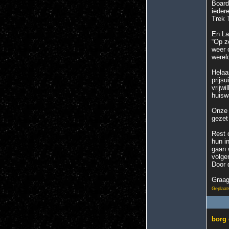
Board
ieder
Trek 
En La
“Op z
weer 
werel
Helaa
prijsu
vrijw
huisw
Onze 
gezet
Rest o
hun i
gaan 
volge
Door 
Graag
Geplaat
borg