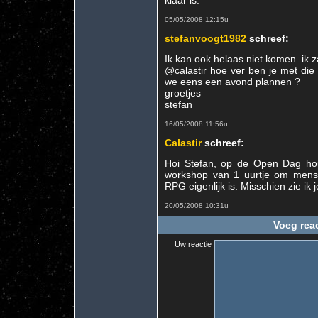
klaar is.
05/05/2008 12:15u
stefanvoogt1982
schreef:
Ik kan ook helaas niet komen. ik 
@calastir hoe ver ben je met die
we eens een avond plannen ?
groetjes
stefan
16/05/2008 11:56u
Calastir
schreef:
Hoi Stefan, op de Open Dag hou
workshop van 1 uurtje om mense
RPG eigenlijk is. Misschien zie ik 
20/05/2008 10:31u
Voeg reac
Uw reactie