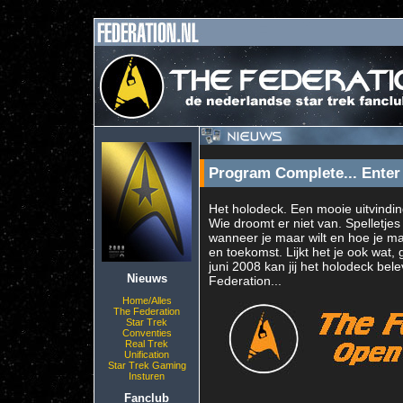
Program Complete... Ente
Het holodeck. Een mooie uitvindin
Wie droomt er niet van. Spelletje
wanneer je maar wilt en hoe je maa
en toekomst. Lijkt het je ook wat,
juni 2008 kan jij het holodeck b
Nieuws
Federation...
Home/Alles
The Federation
Star Trek
Conventies
Real Trek
Unification
Star Trek Gaming
Insturen
Fanclub