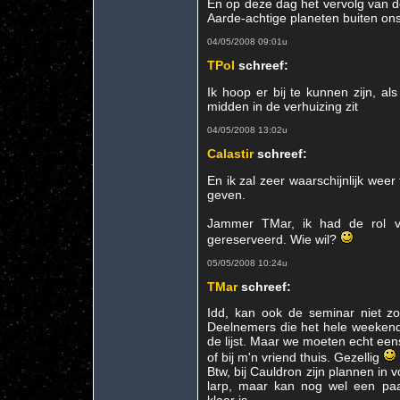
En op deze dag het vervolg van d
Aarde-achtige planeten buiten ons
04/05/2008 09:01u
TPol
schreef:
Ik hoop er bij te kunnen zijn, als
midden in de verhuizing zit
04/05/2008 13:02u
Calastir
schreef:
En ik zal zeer waarschijnlijk we
geven.
Jammer TMar, ik had de rol va
gereserveerd. Wie wil?
05/05/2008 10:24u
TMar
schreef:
Idd, kan ook de seminar niet z
Deelnemers die het hele weekend
de lijst. Maar we moeten echt een
of bij m'n vriend thuis. Gezellig
Btw, bij Cauldron zijn plannen in 
larp, maar kan nog wel een paa