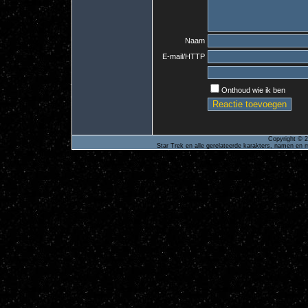
Naam
E-mail/HTTP
Onthoud wie ik ben
Copyright © 2
Star Trek en alle gerelateerde karakters, namen en m