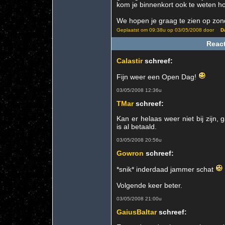
kom je binnenkort ook te weten ho
We hopen je graag te zien op zon
Geplaatst om 09:38u op 03/05/2008 door
D
React
Calastir
schreef:
Fijn weer een Open Dag!
03/05/2008 12:36u
TMar
schreef:
Kan er helaas weer niet bij zijn,
is al betaald.
03/05/2008 20:56u
Gowron
schreef:
*snik* inderdaad jammer schat
Volgende keer beter.
03/05/2008 21:00u
GaiusBaltar
schreef: