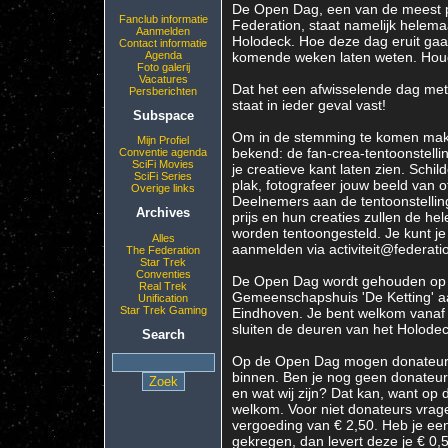
De Open Dag, een van de meest po
Fanclub informatie
Federation, staat namelijk helemaa
Aanmelden
Holodeck. Hoe deze dag eruit gaat 
Contact informatie
komende weken laten weten. Houd 
Agenda
Foto galerij
Vacatures
Dat het een afwisselende dag met 
Persberichten
staat in ieder geval vast!
Subspace
Om in de stemming te komen maken
Mijn Profiel
bekend: de fan-crea-tentoonstelling
Conventie agenda
SciFi Movies
je creatieve kant laten zien. Schi
SciFi Series
plak, fotografeer jouw beeld van of
Overige links
Deelnemers aan de tentoonstelli
Archives
prijs en hun creaties zullen de he
worden tentoongesteld. Je kunt je 
Alles
aanmelden via activiteit@federatio
The Federation
Star Trek
Conventies
De Open Dag wordt gehouden op z
Real Trek
Gemeenschapshuis 'De Ketting' aa
Unification
Star Trek Gaming
Eindhoven. Je bent welkom vanaf
sluiten de deuren van het Holodec
Search
Op de Open Dag mogen donateurs z
binnen. Ben je nog geen donateur 
en wat wij zijn? Dat kan, want op
welkom. Voor niet donateurs vrage
vergoeding van € 2,50. Heb je ee
gekregen, dan levert deze je € 0,