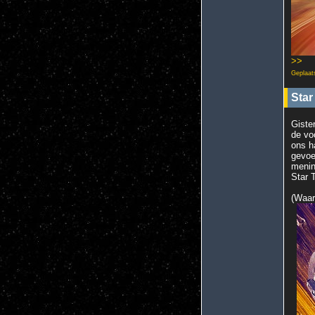
>>
Geplaat
Star
Giste
de vo
ons h
gevoe
menin
Star 
(Waar