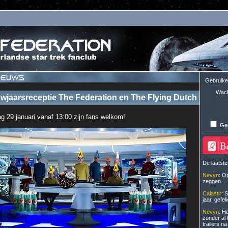
Gebruik
Wac
wjaarsreceptie The Federation en The Flying Dutch
g 29 januari vanaf 13:00 zijn fans welkom!
Ge
De laatste
Nevyn
: O
zeggen....
Calastir
: 
jaar, gefeli
Nevyn
: H
zonder al 
trailers na