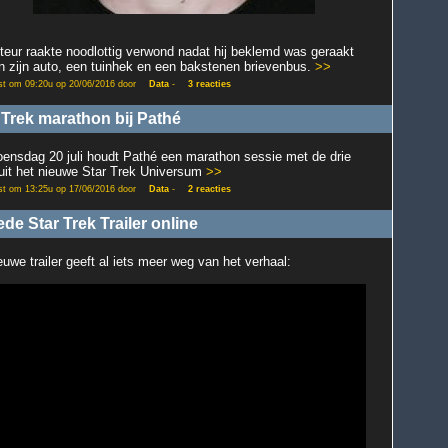
teur raakte noodlottig verwond nadat hij beklemd was geraakt
n zijn auto, een tuinhek en een bakstenen brievenbus.
>>
st om 09:20u op 20/06/2016 door
Data
-
3 reacties
 Trek marathon bij Pathé
ensdag 20 juli houdt Pathé een marathon sessie met de drie
 uit het nieuwe Star Trek Universum
>>
st om 13:25u op 17/06/2016 door
Data
-
2 reacties
de Star Trek Trailer online
euwe trailer geeft al iets meer weg van het verhaal: