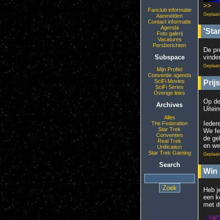
>>
Fanclub informatie
Geplaat
Aanmelden
Contact informatie
Agenda
'Sta
Foto galerij
Vacatures
Persberichten
De pr
vind
Subspace
Geplaat
Mijn Profiel
Conventie agenda
SciFi Movies
Prij
SciFi Series
Overige links
Op de
Archives
Uitei
Alles
Ieder
The Federation
Star Trek
We fe
Conventies
de ge
Real Trek
en we
Unification
Star Trek Gaming
Geplaat
Search
Win 
Heb je
een k
met d