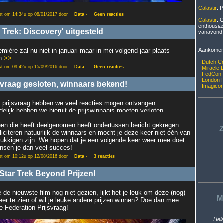
Calastir
: P
st om 14:34u op 08/01/2017 door
Data
-
Geen reacties
Calastir
: 
enthousias
r Trek: Discovery' uitgesteld
vanavond a
Aankomen
emière zal nu niet in januari maar in mei volgend jaar plaats
en
>>
-
Dutch C
st om 09:42u op 15/09/2016 door
Data
-
Geen reacties
-
Miracle 
-
FedCon 
-
London 
svraag gesloten, winnaars bekend!
-
Imagico
 prijsvraag hebben we veel reacties mogen ontvangen.
ndelijk hebben we hieruit de prijswinnaars moeten verloten.
een die heeft deelgenomen heeft ondertussen bericht gekregen.
Z
liciteren natuurlijk de winnaars en mocht je deze keer niet één van
lukkigen zijn: We hopen dat je een volgende keer weer mee doet
nsen je dan veel succes!
st om 10:12u op 12/08/2016 door
Data
-
3 reacties
Star Trek Beyond Prijzen!
 de nieuwste film nog niet gezien, lijkt het je leuk om deze (nog)
M
eer te zien of wil je leuke andere prijzen winnen? Doe dan mee
e Federation Prijsvraag!
Hel