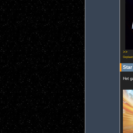
>>
Geplaat
Star
Het g