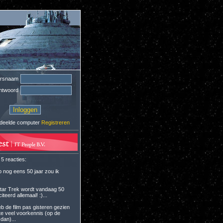
ersnaam
htwoord
deelde computer
Registreren
 5 reacties:
p nog eens 50 jaar zou ik
Star Trek wordt vandaag 50
citeerd allemaal! :)...
eb de film pas gisteren gezien
te veel voorkennis (op de
 dan)...