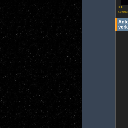
>>
Geplaat
Anto
verk