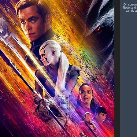
On screen 
Nederland. 
van de af