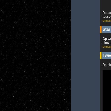
De ac
tusse
Geplaat
Star
Op wo
films
Geplaat
Twee
De ni