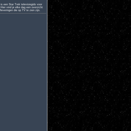
is een Star Trek televisiegids voor
Hier vind je elke dag een overzicht
leveringen die op TV te zien zijn.