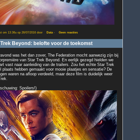
st om 13:36u op 26/07/2016 door
Data
-
Geen reacties
 Trek Beyond: belofte voor de toekomst
ravond was het dan zover, The Federation mocht aanwezig zijn bij
orpremière van Star Trek Beyond. En eerlijk gezegd hielden we
art vast naar aanleiding van de trailers. Zou het echte Star Trek
l plaats hebben gemaakt voor mooie plaatjes en sensatie? De
gen waren na afloop verdeeld, maar deze film is duidelijk weer
Trek.
schuwing: Spoilers!)