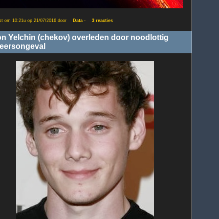
st om 10:21u op 21/07/2016 door
Data
-
3 reacties
n Yelchin (chekov) overleden door noodlottig
eersongeval