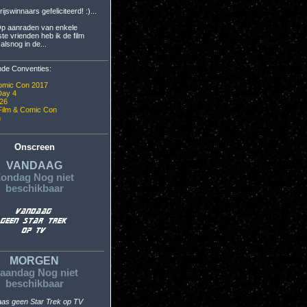
rijswinnaars gefeliciteerd! :)...
Op aanraden van enkele
te vrienden heb ik de film
lsnog in de...
de Conventies:
omic Con 2017
Day 4
26
Film & Comic Con
n
Onscreen
VANDAAG
ondag Nog niet
beschikbaar
MORGEN
aandag Nog niet
beschikbaar
aas geen Star Trek op TV