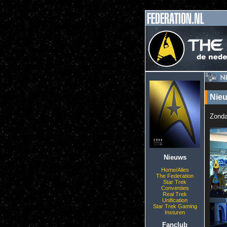
Nieu
Zonda
Nieuws
Home/Alles
The Federation
Star Trek
Conventies
Real Trek
Unification
Star Trek Gaming
Insturen
Fanclub